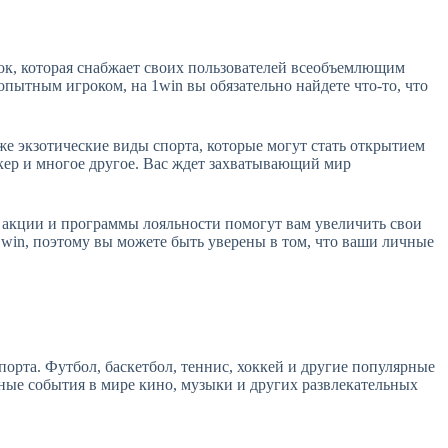
док, которая снабжает своих пользователей всеобъемлющим
пытным игроком, на 1win вы обязательно найдете что-то, что
же экзотические виды спорта, которые могут стать открытием
окер и многое другое. Вас ждет захватывающий мир
, акции и программы лояльности помогут вам увеличить свои
win, поэтому вы можете быть уверены в том, что ваши личные
орта. Футбол, баскетбол, теннис, хоккей и другие популярные
рные события в мире кино, музыки и других развлекательных