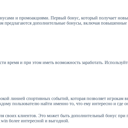
нусами и промоакциями. Первый бонус, который получает новый 
кам предлагаются дополнительные бонусы, включая повышенные
ести время и при этом иметь возможность заработать. Используй
рокой линией спортивных событий, которая позволяет игрокам в
ому пользователю найти именно то, что ему интересно и где он 
для своих клиентов. Это может быть дополнительный бонус при 
win более интересной и выгодной.