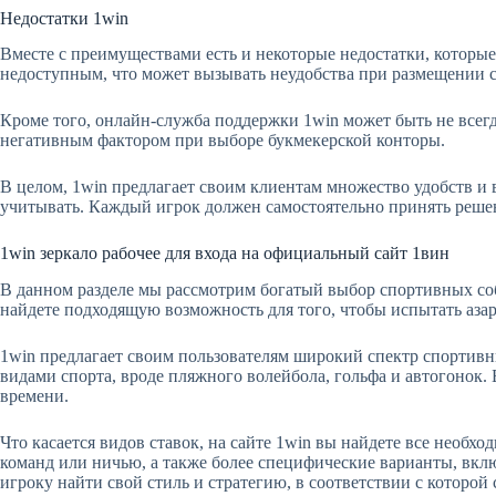
Недостатки 1win
Вместе с преимуществами есть и некоторые недостатки, которые
недоступным, что может вызывать неудобства при размещении ст
Кроме того, онлайн-служба поддержки 1win может быть не всег
негативным фактором при выборе букмекерской конторы.
В целом, 1win предлагает своим клиентам множество удобств и
учитывать. Каждый игрок должен самостоятельно принять решен
1win зеркало рабочее для входа на официальный сайт 1вин
В данном разделе мы рассмотрим богатый выбор спортивных соб
найдете подходящую возможность для того, чтобы испытать азар
1win предлагает своим пользователям широкий спектр спортивны
видами спорта, вроде пляжного волейбола, гольфа и автогонок.
времени.
Что касается видов ставок, на сайте 1win вы найдете все необ
команд или ничью, а также более специфические варианты, вклю
игроку найти свой стиль и стратегию, в соответствии с которой