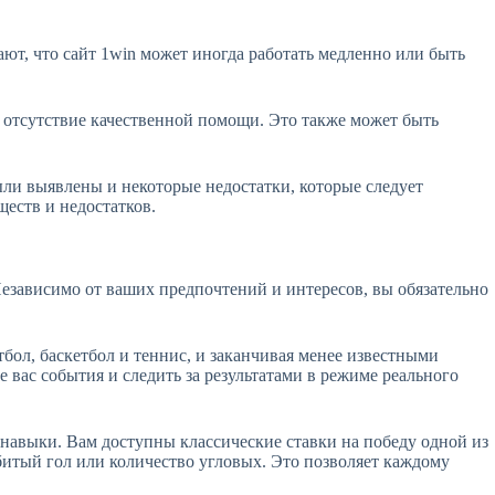
ают, что сайт 1win может иногда работать медленно или быть
 отсутствие качественной помощи. Это также может быть
ыли выявлены и некоторые недостатки, которые следует
еств и недостатков.
езависимо от ваших предпочтений и интересов, вы обязательно
бол, баскетбол и теннис, и заканчивая менее известными
 вас события и следить за результатами в режиме реального
е навыки. Вам доступны классические ставки на победу одной из
битый гол или количество угловых. Это позволяет каждому