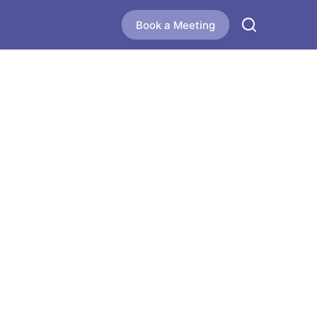
Book a Meeting