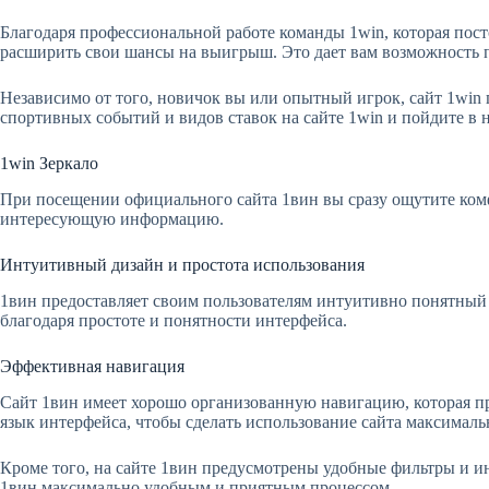
Благодаря профессиональной работе команды 1win, которая пост
расширить свои шансы на выигрыш. Это дает вам возможность п
Независимо от того, новичок вы или опытный игрок, сайт 1win п
спортивных событий и видов ставок на сайте 1win и пойдите в н
1win Зеркало
При посещении официального сайта 1вин вы сразу ощутите комфо
интересующую информацию.
Интуитивный дизайн и простота использования
1вин предоставляет своим пользователям интуитивно понятный 
благодаря простоте и понятности интерфейса.
Эффективная навигация
Сайт 1вин имеет хорошо организованную навигацию, которая пр
язык интерфейса, чтобы сделать использование сайта максималь
Кроме того, на сайте 1вин предусмотрены удобные фильтры и и
1вин максимально удобным и приятным процессом.