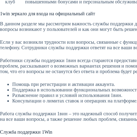
клуб
повышенными бонусами и персональным обслужив
1win зеркало для входа на официальный сайт
В данном разделе мы рассмотрим важность службы поддержки для
вопросы возникают у пользователей и как они могут быть реше
Если у вас возникли трудности или вопросы, связанные с функц
телефону. Сотрудники службы поддержки ответят на все ваши в
Работники службы поддержки 1вин всегда стараются предоста
проблем, рассказывают о возможных вариантах решения и помог
том, что его вопросы не останутся без ответа и проблема будет 
Помощь при регистрации и активации аккаунта.
Поддержка в использовании функциональных возможност
Разъяснение правил и условий использования 1вин.
Консультации о лимитах ставок и операциях на платформе
Работа службы поддержки 1вин – это надежный способ получи
на все ваши вопросы, а также решение любых проблем, связанн
Служба поддержки 1Win